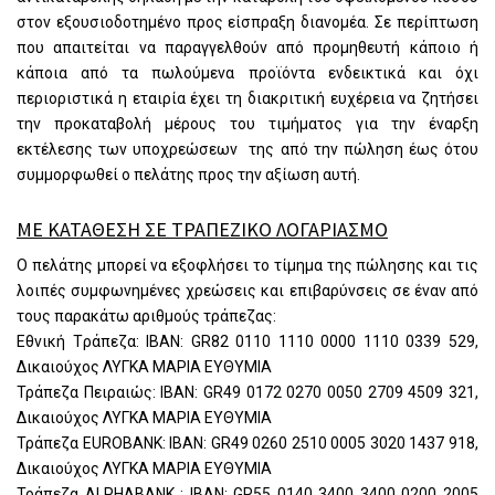
στον εξουσιοδοτημένο προς είσπραξη διανομέα. Σε περίπτωση
που απαιτείται να παραγγελθούν από προμηθευτή κάποιο ή
κάποια από τα πωλούμενα προϊόντα ενδεικτικά και όχι
περιοριστικά η εταιρία έχει τη διακριτική ευχέρεια να ζητήσει
την προκαταβολή μέρους του τιμήματος για την έναρξη
εκτέλεσης των υποχρεώσεων της από την πώληση έως ότου
συμμορφωθεί ο πελάτης προς την αξίωση αυτή.
ΜΕ ΚΑΤΑΘΕΣΗ ΣΕ ΤΡΑΠΕΖΙΚΟ ΛΟΓΑΡΙΑΣΜΟ
Ο πελάτης μπορεί να εξοφλήσει το τίμημα της πώλησης και τις
λοιπές συμφωνημένες χρεώσεις και επιβαρύνσεις σε έναν από
τους παρακάτω αριθμούς τράπεζας:
Εθνική Tράπεζα: IBAN:
GR82 0110 1110 0000 1110 0339 529
,
Δικαιούχος ΛΥΓΚΑ ΜΑΡΙΑ ΕΥΘΥΜΙΑ
Τράπεζα Πειραιώς: IBAN:
GR49 0172 0270 0050 2709 4509 321
,
Δικαιούχος ΛΥΓΚΑ ΜΑΡΙΑ ΕΥΘΥΜΙΑ
Τράπεζα EUROBANK: IBAN: GR49 0260 2510 0005 3020 1437 918
,
Δικαιούχος ΛΥΓΚΑ ΜΑΡΙΑ ΕΥΘΥΜΙΑ
Τράπεζα ALPHABANK : IBAN: GR55 0140 3400 3400 0200 2005