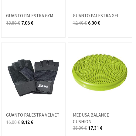
GUANTO PALESTRA GYM
GUANTO PALESTRA GEL
13,89
€
7,06
€
12,40
€
6,30
€
GUANTO PALESTRA VELVET
MEDUSA BALANCE
CUSHION
16,00
€
8,12
€
35,09
€
17,31
€