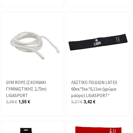
GYM ROPE (ΣΧΟΙΝΑΚΙ
ΛΑΣΤΙΧΟ ΠΟΔΙΩΝ LATEX
ΓΥΜΝΑΣΤΙΚΗΣ 2,75m)
60εκ.*5εκ.*0,11εκ (χρώμα
LIGASPORT
μαύρο) LIGASPORT*
2,38
€
1,55
€
5,27
€
3,42
€