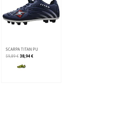
SCARPA TITAN PU
59,89
€
38,94
€