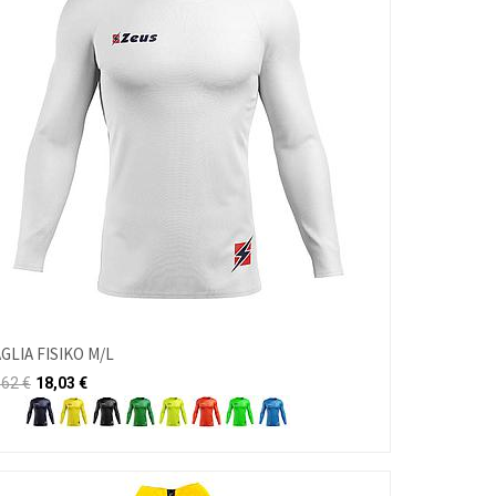
GLIA FISIKO M/L
,62
€
18,03
€