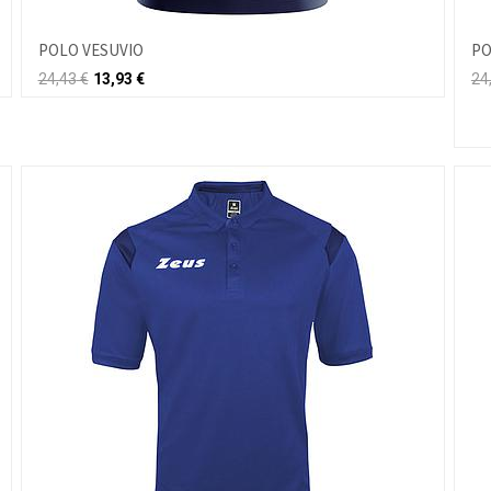
POLO VESUVIO
PO
24,43
€
13,93
€
24