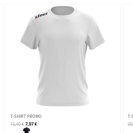
T-SHIRT PROMO
T-
12,40
€
7,07
€
20