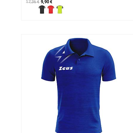
17,36
€
9,90
€