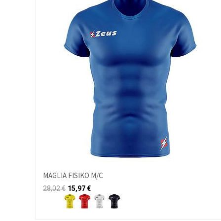
MAGLIA FISIKO M/C
28,02
€
15,97
€