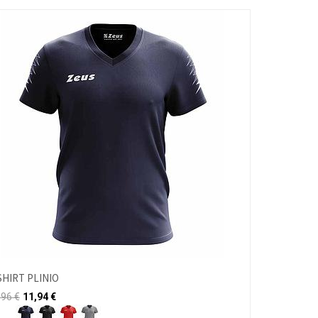
SHIRT PLINIO
,96
€
11,94
€