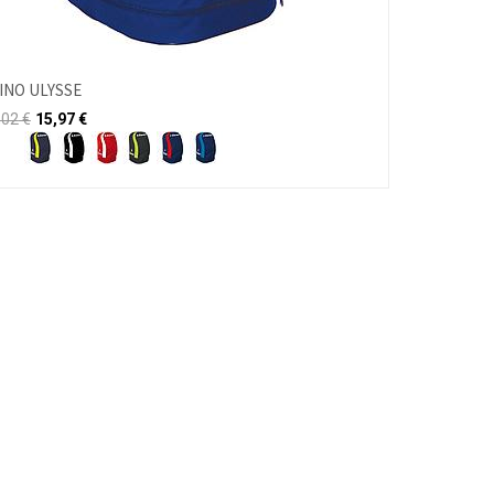
INO ULYSSE
,02
€
15,97
€