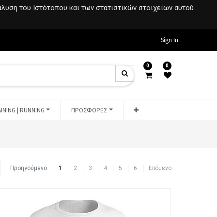
νάλυση του Ιστότοπου και των στατιστικών στοιχείων αυτού.
Sign In
0
0
INING | RUNNING
ΠΡΟΣΦΟΡΕΣ
Προηγούμενο
1
2
3
4
5
6
Επόμενο