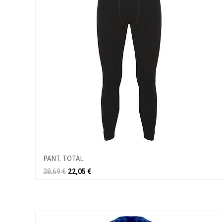
PANT. TOTAL
38,69
€
22,05
€