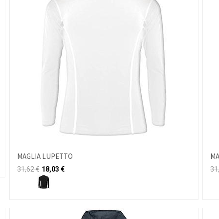
MAGLIA LUPETTO
MA
31,62
€
18,03
€
31