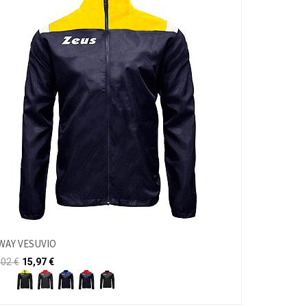
WAY VESUVIO
,02
€
15,97
€