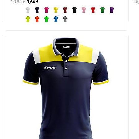
13,89
€
9,66
€
45