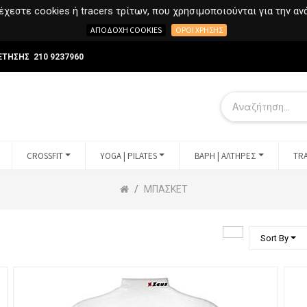
χεστε cookies ή tracers τρίτων, που χρησιμοποιούνται για την α
ΑΠΟΔΟΧΉ COOKIES
ΌΡΟΙ ΧΡΉΣΗΣ
ΕΤΗΣΗΣ 210 9237960
CROSSFIT
YOGA | PILATES
ΒΑΡΗ | ΑΛΤΗΡΕΣ
TRA
ΜΠΑΣΚΕΤ
Sort By