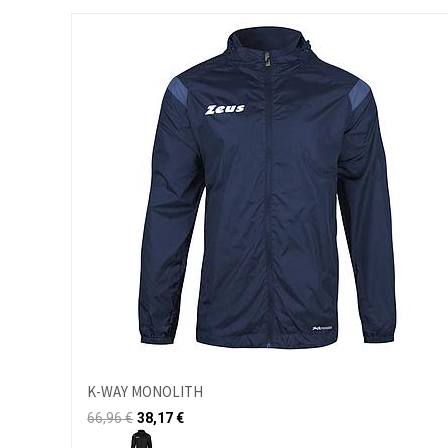
K-WAY MONOLITH
66,96
€
38,17
€