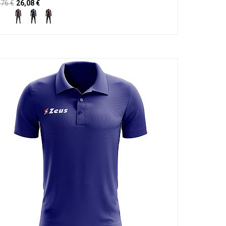
,76
€
26,08
€