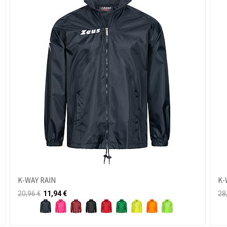
K-WAY RAIN
K-
20,96
€
11,94
€
28