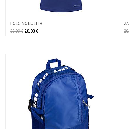
POLO MONOLITH
ZA
35,09
€
20,00
€
28