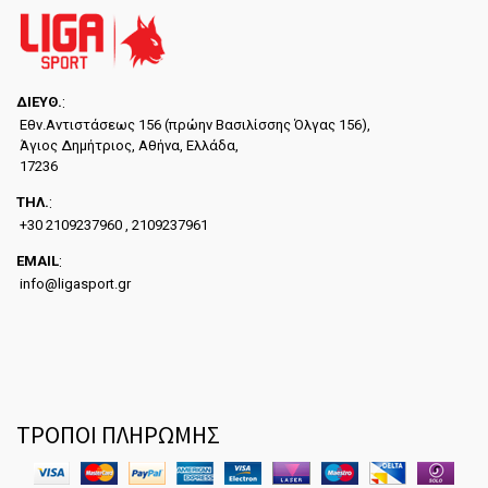
ΔΙΕYΘ.
:
Εθν.Αντιστάσεως 156 (πρώην Βασιλίσσης Όλγας 156),
Άγιος Δημήτριος, Αθήνα, Ελλάδα,
17236
ΤΗΛ.
:
+30 2109237960 , 2109237961
EMAIL
:
info@ligasport.gr
ΤΡΟΠΟΙ ΠΛΗΡΩΜΗΣ