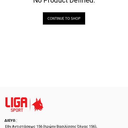
No Product Defined.
CONTINUE TO SHOP
ΔΙΕYΘ.
:
Εθν.Αντιστάσεως 156 (πρώην Βασιλίσσης Όλγας 156),