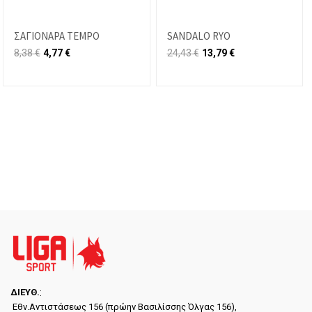
ΣΑΓΙΟΝΑΡΑ TEMPO
SANDALO RYO
8,38
€
4,77
€
24,43
€
13,79
€
ΔΙΕYΘ.
:
Εθν.Αντιστάσεως 156 (πρώην Βασιλίσσης Όλγας 156),