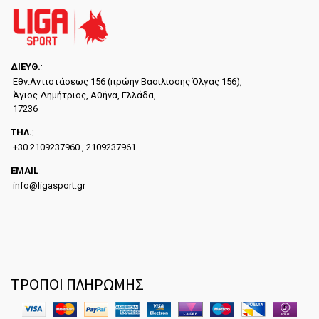
ΔΙΕYΘ.
:
Εθν.Αντιστάσεως 156 (πρώην Βασιλίσσης Όλγας 156),
Άγιος Δημήτριος, Αθήνα, Ελλάδα,
17236
ΤΗΛ.
:
+30 2109237960 , 2109237961
EMAIL
:
info@ligasport.gr
ΤΡΟΠΟΙ ΠΛΗΡΩΜΗΣ