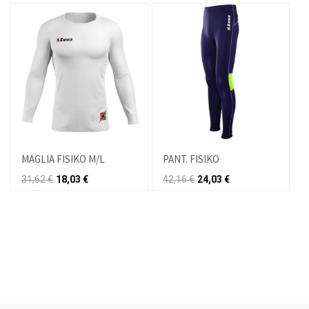
PANT. FISIKO
MAGLIA FISIKO M/L
42,16
€
24,03
€
31,62
€
18,03
€
O M/L
PANT. FISIKO
€
42,16
€
24,03
€