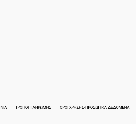
ΩΝΙΑ
ΤΡΟΠΟΙ ΠΛΗΡΩΜΗΣ
ΟΡΟΙ ΧΡΗΣΗΣ-ΠΡΟΣΩΠΙΚΑ ΔΕΔΟΜΕΝΑ
Copyright ©
Liga Sport
·
Developed by Emity