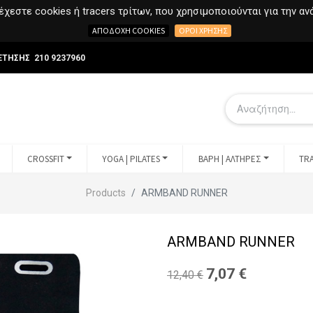
χεστε cookies ή tracers τρίτων, που χρησιμοποιούνται για την α
ΑΠΟΔΟΧΉ COOKIES
ΌΡΟΙ ΧΡΉΣΗΣ
ΕΤΗΣΗΣ 210 9237960
CROSSFIT
YOGA | PILATES
ΒΑΡΗ | ΑΛΤΗΡΕΣ
TRA
Products
ARMBAND RUNNER
ARMBAND RUNNER
7,07
€
12,40
€