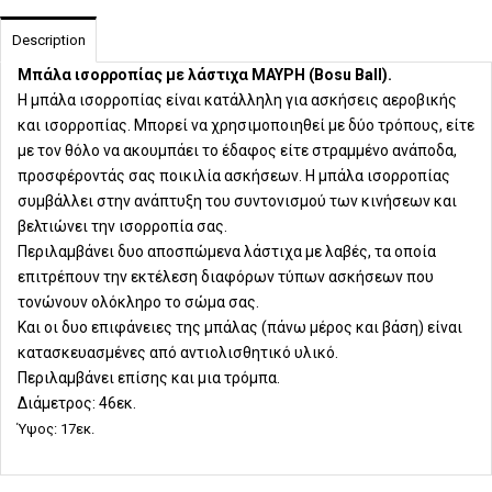
Description
Μπάλα ισορροπίας με λάστιχα ΜΑΥΡΗ (Bosu Ball).
Η μπάλα ισορροπίας είναι κατάλληλη για ασκήσεις αεροβικής
και ισορροπίας. Μπορεί να χρησιμοποιηθεί με δύο τρόπους, είτε
με τον θόλο να ακουμπάει το έδαφος είτε στραμμένο ανάποδα,
προσφέροντάς σας ποικιλία ασκήσεων. Η μπάλα ισορροπίας
συμβάλλει στην ανάπτυξη του συντονισμού των κινήσεων και
βελτιώνει την ισορροπία σας.
Περιλαμβάνει δυο αποσπώμενα λάστιχα με λαβές, τα οποία
επιτρέπουν την εκτέλεση διαφόρων τύπων ασκήσεων που
τονώνουν ολόκληρο το σώμα σας.
Και οι δυο επιφάνειες της μπάλας (πάνω μέρος και βάση) είναι
κατασκευασμένες από αντιολισθητικό υλικό.
Περιλαμβάνει επίσης και μια τρόμπα.
Διάμετρος: 46εκ.
Ύψος: 17εκ.