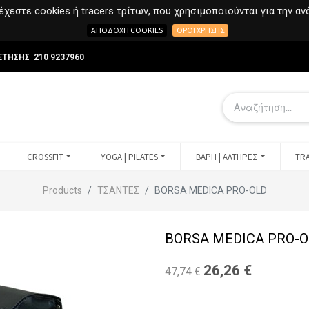
χεστε cookies ή tracers τρίτων, που χρησιμοποιούνται για την α
ΑΠΟΔΟΧΉ COOKIES
ΌΡΟΙ ΧΡΉΣΗΣ
ΕΤΗΣΗΣ 210 9237960
CROSSFIT
YOGA | PILATES
ΒΑΡΗ | ΑΛΤΗΡΕΣ
TRA
Products
ΤΣΑΝΤΕΣ
BORSA MEDICA PRO-OLD
BORSA MEDICA PRO-O
26,26
€
47,74
€