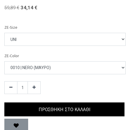
34,14
€
59,89
€
ZE-Size
ZE-Color
ΠΡΟΣΘΉΚΗ ΣΤΟ ΚΑΛΆΘΙ