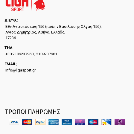
ΔΙΕYΘ.
:
Εθν.Αντιστάσεως 156 (πρώην Βασιλίσσης Όλγας 156),
Άγιος Δημήτριος, Αθήνα, Ελλάδα,
17236
ΤΗΛ.
:
+30 2109237960 , 2109237961
EMAIL
:
info@ligasport.gr
ΤΡΟΠΟΙ ΠΛΗΡΩΜΗΣ