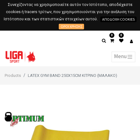
Συνεχίζοντας να χρησιμοποιείτε αυτόν τον Ιστότοπο, αποδέχεστε
cookies ή tracers τρίτων, που χρησιμοποιούνται για την ανάλυση του
Ιστότοπου και των στατιστικών στοιχείων αυτού.
ΑΠΟΔΟΧΉ COOKIES
ΌΡΟΙ ΧΡΉΣΗΣ
0
0
Products
LATEX GYM BAND 250X15CM ΚΙΤΡΙΝΟ (ΜΑΛΑΚΟ)