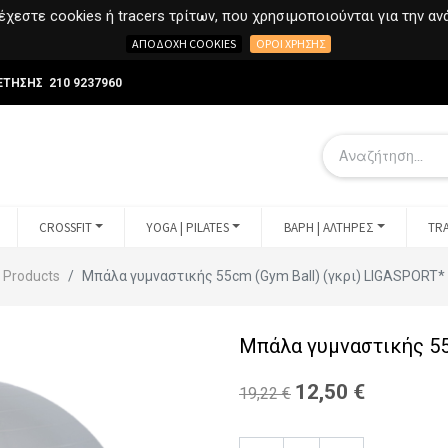
χεστε cookies ή tracers τρίτων, που χρησιμοποιούνται για την α
ΑΠΟΔΟΧΉ COOKIES
ΌΡΟΙ ΧΡΉΣΗΣ
ΕΤΗΣΗΣ 210 9237960
CROSSFIT
YOGA | PILATES
ΒΑΡΗ | ΑΛΤΗΡΕΣ
TRA
Products
Μπάλα γυμναστικής 55cm (Gym Ball) (γκρι) LIGASPORT*
Μπάλα γυμναστικής 55
12,50
€
19,22
€