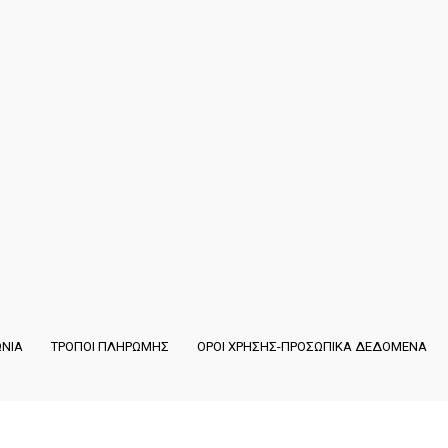
ΩΝΙΑ
ΤΡΟΠΟΙ ΠΛΗΡΩΜΗΣ
ΟΡΟΙ ΧΡΗΣΗΣ-ΠΡΟΣΩΠΙΚΑ ΔΕΔΟΜΕΝΑ
Copyright ©
Liga Sport
·
Developed by Emity