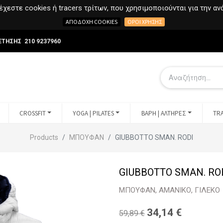
χεστε cookies ή tracers τρίτων, που χρησιμοποιούνται για την α
ΑΠΟΔΟΧΉ COOKIES
ΌΡΟΙ ΧΡΉΣΗΣ
ΕΤΗΣΗΣ 210 9237960
CROSSFIT
YOGA | PILATES
ΒΑΡΗ | ΑΛΤΗΡΕΣ
TRA
Products
ΜΠΟΥΦΑΝ
GIUBBOTTO SMAN. RODI
GIUBBOTTO SMAN. RO
ΜΠΟΥΦΑΝ, ΑΜΑΝΙΚΟ, ΓΙΛΕΚΟ
34,14
€
59,89
€