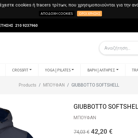
χεστε cookies ή tracers τρίτων, που χρησιμοποιούνται για την α
ΑΠΟΔΟΧΉ COOKIES
ΌΡΟΙ ΧΡΉΣΗΣ
ΕΤΗΣΗΣ 210 9237960
CROSSFIT
YOGA | PILATES
ΒΑΡΗ | ΑΛΤΗΡΕΣ
TRA
Products
ΜΠΟΥΦΑΝ
GIUBBOTTO SOFTSHELL
GIUBBOTTO SOFTSHE
ΜΠΟΥΦΑΝ
42,20
€
74,03
€