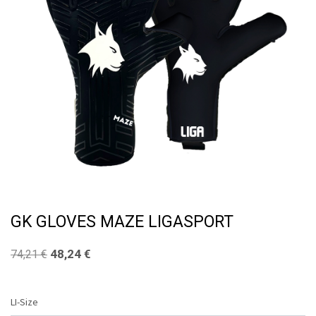
GK GLOVES MAZE LIGASPORT
48,24
€
74,21
€
LI-Size