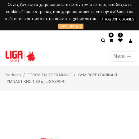
Συνεχίζοντας να χρησιμοποιείτε αυτόν τον Ιστότοπο, αποδέχεστε
cookies ή tracers τρίτων, που χρησιμοποιούνται για την ανάλυση του
Ιστότοπου και των στατιστικών στοιχείων αυτού.
ΑΠΟΔΟΧΉ COOKIES
ΌΡΟΙ ΧΡΉΣΗΣ
0
0
Products
ΕΞΟΠΛΙΣΜΟΣ TRAINING
GYM ROPE (ΣΧΟΙΝΑΚΙ
ΓΥΜΝΑΣΤΙΚΗΣ 1,80m) LIGASPORT