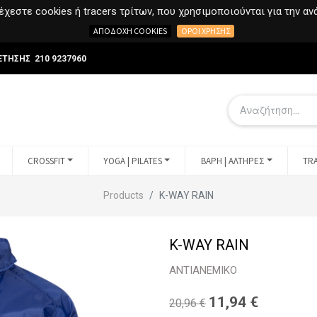
χεστε cookies ή tracers τρίτων, που χρησιμοποιούνται για την α
ΑΠΟΔΟΧΉ COOKIES
ΌΡΟΙ ΧΡΉΣΗΣ
ΕΤΗΣΗΣ 210 9237960
CROSSFIT
YOGA | PILATES
ΒΑΡΗ | ΑΛΤΗΡΕΣ
TRA
Products
K-WAY RAIN
K-WAY RAIN
ΑΝΤΙΑΝΕΜΙΚΟ
11,94
€
20,96
€