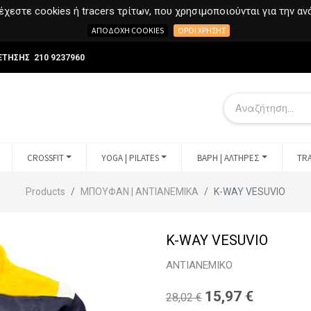
χεστε cookies ή tracers τρίτων, που χρησιμοποιούνται για την α
ΑΠΟΔΟΧΉ COOKIES
ΌΡΟΙ ΧΡΉΣΗΣ
ΕΤΗΣΗΣ 210 9237960
CROSSFIT
YOGA | PILATES
ΒΑΡΗ | ΑΛΤΗΡΕΣ
TRA
Products
ΜΠΟΥΦΑΝ | ΑΝΤΙΑΝΕΜΙΚΑ
K-WAY VESUVIO
K-WAY VESUVIO
ΑΝΤΙΑΝΕΜΙΚΟ
15,97
€
28,02
€