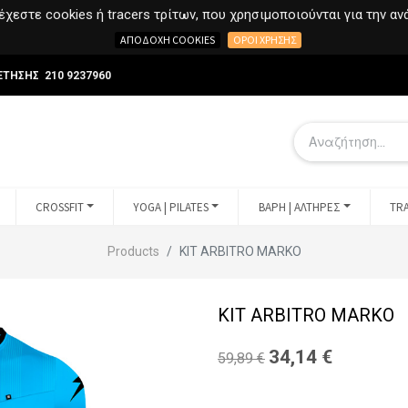
χεστε cookies ή tracers τρίτων, που χρησιμοποιούνται για την α
ΑΠΟΔΟΧΉ COOKIES
ΌΡΟΙ ΧΡΉΣΗΣ
ΕΤΗΣΗΣ 210 9237960
CROSSFIT
YOGA | PILATES
ΒΑΡΗ | ΑΛΤΗΡΕΣ
TRA
Products
KIT ARBITRO MARKO
KIT ARBITRO MARKO
34,14
€
59,89
€