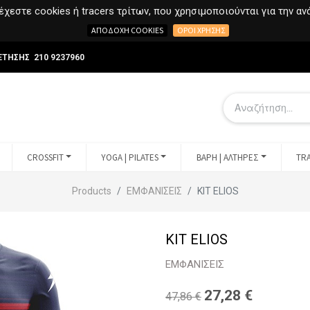
χεστε cookies ή tracers τρίτων, που χρησιμοποιούνται για την α
ΑΠΟΔΟΧΉ COOKIES
ΌΡΟΙ ΧΡΉΣΗΣ
ΕΤΗΣΗΣ 210 9237960
CROSSFIT
YOGA | PILATES
ΒΑΡΗ | ΑΛΤΗΡΕΣ
TRA
Products
ΕΜΦΑΝΙΣΕΙΣ
KIT ELIOS
KIT ELIOS
ΕΜΦΑΝΙΣΕΙΣ
27,28
€
47,86
€