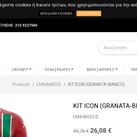
χεστε cookies ή tracers τρίτων, που χρησιμοποιούνται για την α
ΑΠΟΔΟΧΉ COOKIES
ΌΡΟΙ ΧΡΉΣΗΣ
ΕΤΗΣΗΣ 210 9237960
CROSSFIT
YOGA | PILATES
ΒΑΡΗ | ΑΛΤΗΡΕΣ
TRA
Products
ΕΜΦΑΝΙΣΕΙΣ
KIT ICON (GRANATA-BIANCO)
KIT ICON (GRANATA-B
ΕΜΦΑΝΙΣΕΙΣ
26,08
€
45,76
€