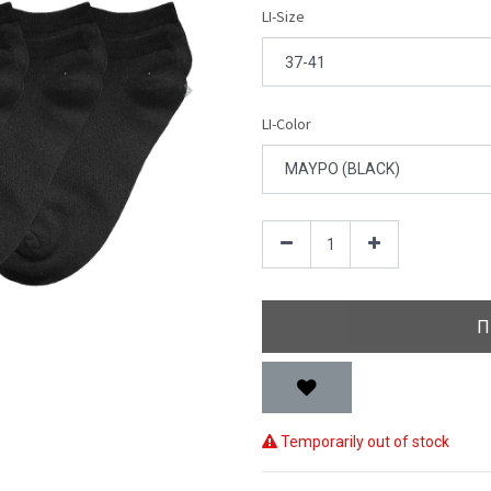
LI-Size
LI-Color
Π
Temporarily out of stock