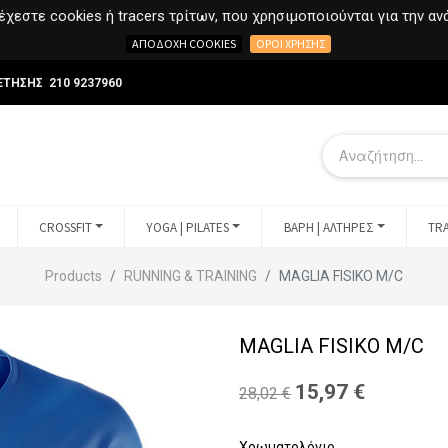
χεστε cookies ή tracers τρίτων, που χρησιμοποιούνται για την α
ΑΠΟΔΟΧΉ COOKIES
ΌΡΟΙ ΧΡΉΣΗΣ
ΕΤΗΣΗΣ 210 9237960
CROSSFIT
YOGA | PILATES
ΒΑΡΗ | ΑΛΤΗΡΕΣ
TRA
Products
RUNNING & TRAINING
MAGLIA FISIKO M/C
MAGLIA FISIKO M/C
15,97
€
28,02
€
Χρωματολόγιο