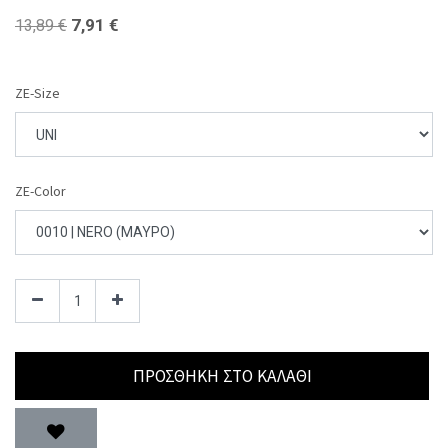
7,91
€
13,89
€
ZE-Size
ZE-Color
ΠΡΟΣΘΉΚΗ ΣΤΟ ΚΑΛΆΘΙ