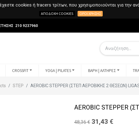
χεστε cookies ή tracers τρίτων, που χρησιμοποιούνται για την α
ΑΠΟΔΟΧΉ COOKIES
ΌΡΟΙ ΧΡΉΣΗΣ
ΕΤΗΣΗΣ 210 9237960
CROSSFIT
YOGA | PILATES
ΒΑΡΗ | ΑΛΤΗΡΕΣ
TRA
cts
STEP
AEROBIC STEPPER (ΣΤΕΠ ΑΕΡΟΒΙΚΗΣ 2 ΘΕΣΕΩΝ) LIG
AEROBIC STEPPER (Σ
31,43
€
48,36
€