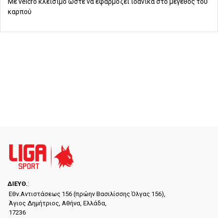
Με velcro κλείσιμο ώστε να εφαρμόζει ιδανικά στο μέγεθος του
καρπού
ΔΙΕYΘ.
:
Εθν.Αντιστάσεως 156 (πρώην Βασιλίσσης Όλγας 156),
Άγιος Δημήτριος, Αθήνα, Ελλάδα,
17236