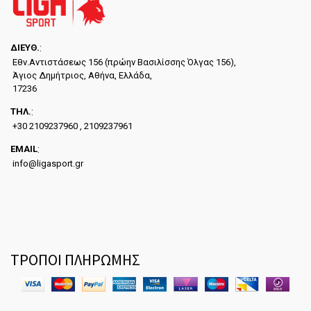
ΔΙΕYΘ.
:
Εθν.Αντιστάσεως 156 (πρώην Βασιλίσσης Όλγας 156),
Άγιος Δημήτριος, Αθήνα, Ελλάδα,
17236
ΤΗΛ.
:
+30 2109237960 , 2109237961
EMAIL
:
info@ligasport.gr
ΤΡΟΠΟΙ ΠΛΗΡΩΜΗΣ