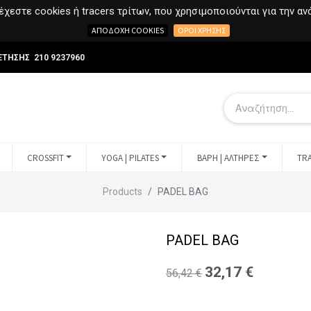
χεστε cookies ή tracers τρίτων, που χρησιμοποιούνται για την α
ΑΠΟΔΟΧΉ COOKIES
ΌΡΟΙ ΧΡΉΣΗΣ
ΕΤΗΣΗΣ 210 9237960
CROSSFIT
YOGA | PILATES
ΒΑΡΗ | ΑΛΤΗΡΕΣ
TRA
Products
PADEL BAG
PADEL BAG
32,17
€
56,42
€