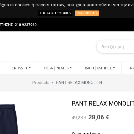
χεστε cookies ή tracers τρίτων, που χρησιμοποιούνται για την α
ΑΠΟΔΟΧΉ COOKIES
ΌΡΟΙ ΧΡΉΣΗΣ
ΕΤΗΣΗΣ 210 9237960
CROSSFIT
YOGA | PILATES
ΒΑΡΗ | ΑΛΤΗΡΕΣ
TRA
Products
PANT RELAX MONOLITH
PANT RELAX MONOLI
28,06
€
49,23
€
Χρωματολόγιο