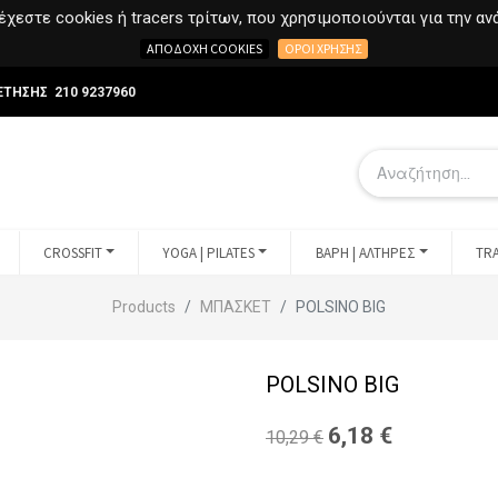
χεστε cookies ή tracers τρίτων, που χρησιμοποιούνται για την α
ΑΠΟΔΟΧΉ COOKIES
ΌΡΟΙ ΧΡΉΣΗΣ
ΕΤΗΣΗΣ 210 9237960
CROSSFIT
YOGA | PILATES
ΒΑΡΗ | ΑΛΤΗΡΕΣ
TRA
Products
ΜΠΑΣΚΕΤ
POLSINO BIG
POLSINO BIG
6,18
€
10,29
€