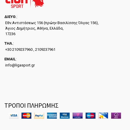
ΔΙΕYΘ.
:
Εθν.Αντιστάσεως 156 (πρώην Βασιλίσσης Όλγας 156),
Άγιος Δημήτριος, Αθήνα, Ελλάδα,
17236
ΤΗΛ.
:
+30 2109237960 , 2109237961
EMAIL
:
info@ligasport.gr
ΤΡΟΠΟΙ ΠΛΗΡΩΜΗΣ