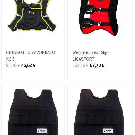
GIUBBOTTO ZAVORRATO
Weighted vest 5kgr
KG 5
LIGASPORT
91,76
€
46,62
€
104,16
€
67,70
€