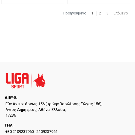
Προηγούμενο
1
2
3
Επόμενο
ΔΙΕYΘ.
:
Εθν.Αντιστάσεως 156 (πρώην Βασιλίσσης Όλγας 156),
Άγιος Δημήτριος, Αθήνα, Ελλάδα,
17236
ΤΗΛ.
:
+30 2109237960 , 2109237961