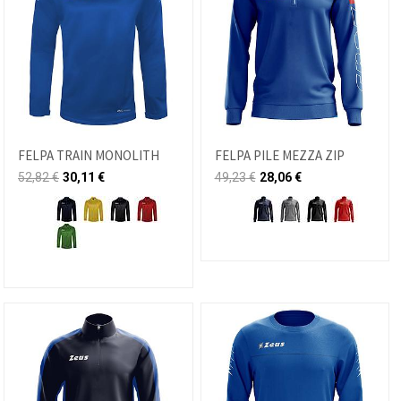
FELPA TRAIN MONOLITH
FELPA PILE MEZZA ZIP
52,82
€
30,11
€
49,23
€
28,06
€