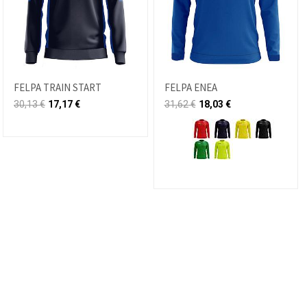
FELPA TRAIN START
FELPA ENEA
30,13
€
17,17
€
31,62
€
18,03
€