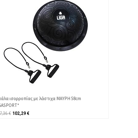
άλα ισορροπίας με λάστιχα ΜΑΥΡΗ 58cm
GASPORT*
7,36
€
102,29
€