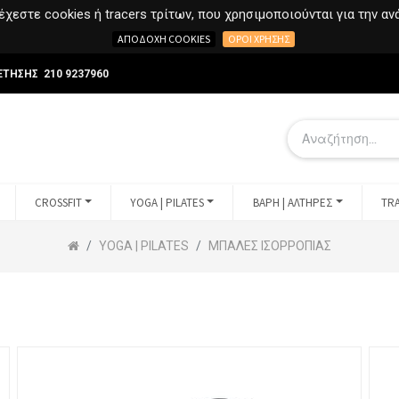
χεστε cookies ή tracers τρίτων, που χρησιμοποιούνται για την α
ΑΠΟΔΟΧΉ COOKIES
ΌΡΟΙ ΧΡΉΣΗΣ
ΕΤΗΣΗΣ 210 9237960
CROSSFIT
YOGA | PILATES
ΒΑΡΗ | ΑΛΤΗΡΕΣ
TRA
YOGA | PILATES
ΜΠΑΛΕΣ ΙΣΟΡΡΟΠΙΑΣ