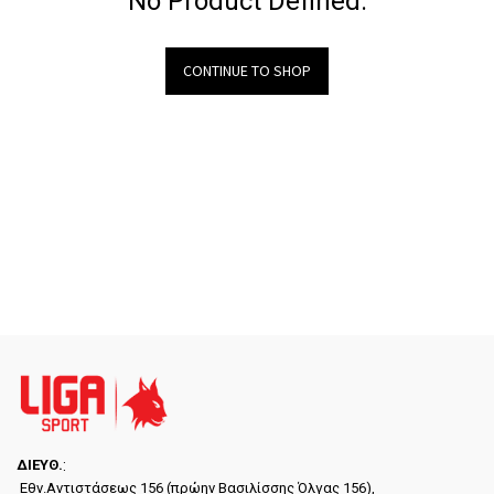
No Product Defined.
CONTINUE TO SHOP
ΔΙΕYΘ.
:
Εθν.Αντιστάσεως 156 (πρώην Βασιλίσσης Όλγας 156),