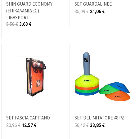
SHIN GUARD ECONOMY
SET GUARDALINEE
(ΕΠΙΚΑΛΑΜΙΔΕΣ)
35,09
€
21,06
€
LIGASPORT
5,58
€
3,63
€
SET FASCIA CAPITANO
SET DELIMITATORE 48 PZ
20,96
€
12,57
€
56,42
€
33,85
€