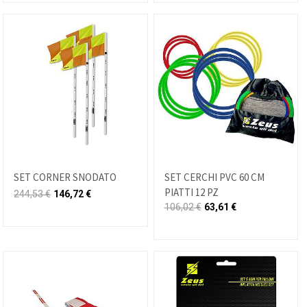
SET CORNER SNODATO
SET CERCHI PVC 60 CM
PIATTI 12 PZ
244,53
€
146,72
€
106,02
€
63,61
€