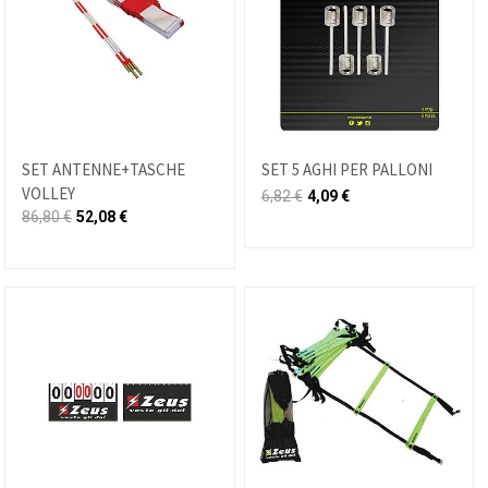
SET ANTENNE+TASCHE
SET 5 AGHI PER PALLONI
VOLLEY
6,82
€
4,09
€
86,80
€
52,08
€