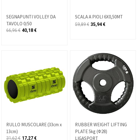
SEGNAPUNTI VOLLEY DA
SCALA A PIOLI 6X0,50MT
TAVOLO 0/50
59,89
€
35,94
€
66,96
€
40,18
€
RULLO MUSCOLARE (33cm x
RUBBER WEIGHT LIFTING
13cm)
PLATE 5kg (Φ28)
LIGASPORT
31,62
€
17,27
€