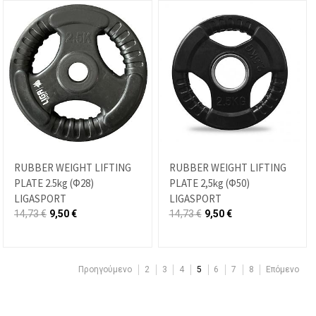
RUBBER WEIGHT LIFTING
RUBBER WEIGHT LIFTING
PLATE 2.5kg (Φ28)
PLATE 2,5kg (Φ50)
LIGASPORT
LIGASPORT
14,73
€
9,50
€
14,73
€
9,50
€
Προηγούμενο
2
3
4
5
6
7
8
Επόμενο