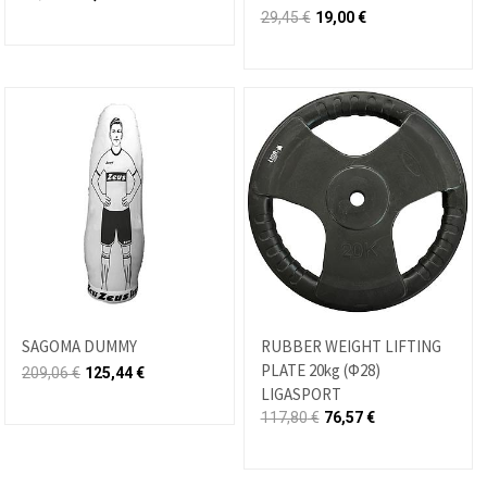
29,45
€
19,00
€
SAGOMA DUMMY
RUBBER WEIGHT LIFTING
PLATE 20kg (Φ28)
209,06
€
125,44
€
LIGASPORT
117,80
€
76,57
€