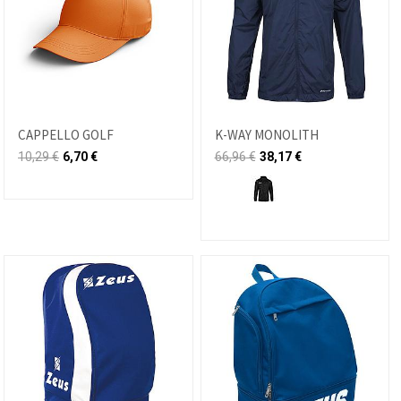
CAPPELLO GOLF
K-WAY MONOLITH
10,29
€
6,70
€
66,96
€
38,17
€