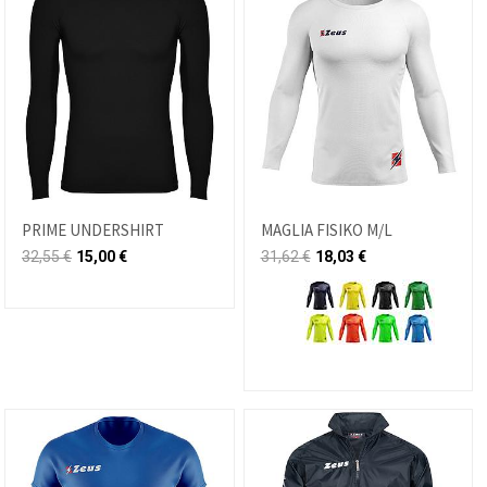
PRIME UNDERSHIRT
MAGLIA FISIKO M/L
32,55
€
15,00
€
31,62
€
18,03
€