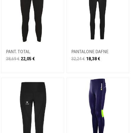
PANT. TOTAL
PANTALONE DAFNE
38,69
€
22,05
€
32,24
€
18,38
€