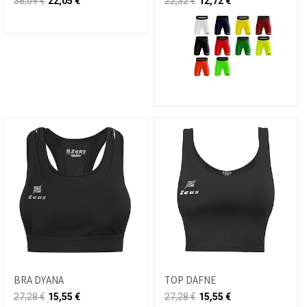
38,69
€
22,05
€
22,32
€
12,72
€
BRA DYANA
TOP DAFNE
27,28
€
15,55
€
27,28
€
15,55
€