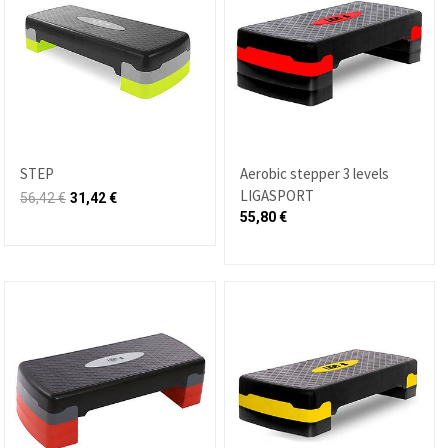
STEP
Aerobic stepper 3 levels
LIGASPORT
56,42
€
31,42
€
55,80
€