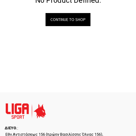
No Product Defined.
CONTINUE TO SHOP
ΔΙΕYΘ.
:
Εθν.Αντιστάσεως 156 (πρώην Βασιλίσσης Όλγας 156),