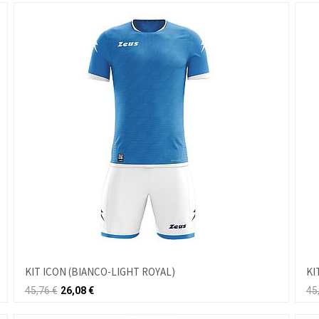
KIT ICON (BIANCO-LIGHT ROYAL)
KI
45,76
€
26,08
€
45