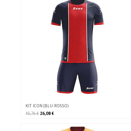
KIT ICON (BLU-ROSSO)
45,76
€
26,08
€