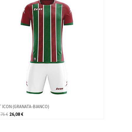
T ICON (GRANATA-BIANCO)
,76
€
26,08
€