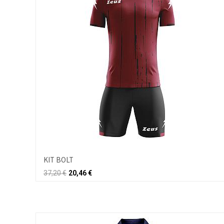
KIT BOLT
37,20
€
20,46
€