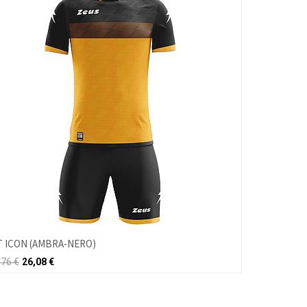
T ICON (AMBRA-NERO)
,76
€
26,08
€