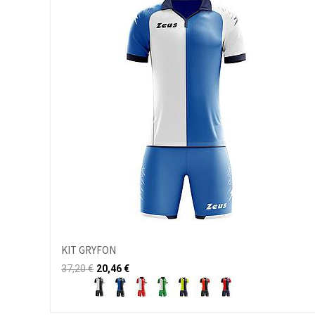
KIT GRYFON
37,20
€
20,46
€