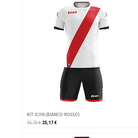
KIT ICON (BIANCO-ROSSO)
45,76
€
25,17
€