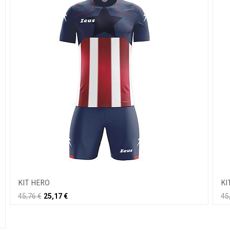
KIT HERO
KI
45,76
€
25,17
€
45