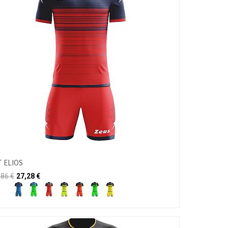
T ELIOS
,86
€
27,28
€