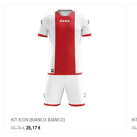
KIT ICON (BIANCO-BIANCO)
KI
45,76
€
25,17
€
45