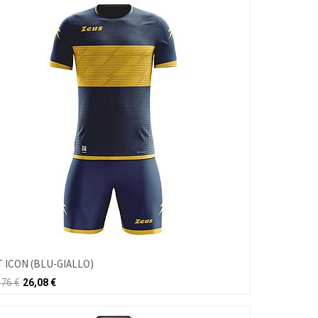
T ICON (BLU-GIALLO)
,76
€
26,08
€