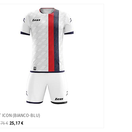
T ICON (BIANCO-BLU)
,76
€
25,17
€