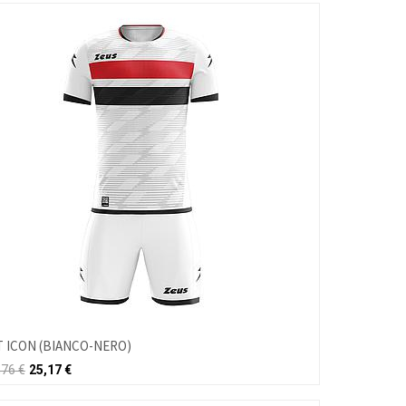
T ICON (BIANCO-NERO)
,76
€
25,17
€