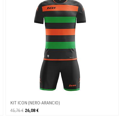
KIT ICON (NERO-ARANCIO)
45,76
€
26,08
€