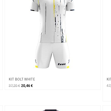
KIT BOLT WHITE
KI
37,20
€
20,46
€
47