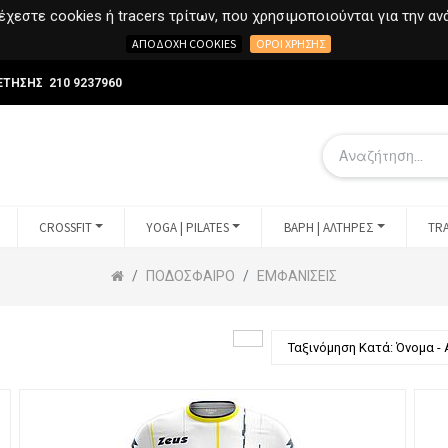
χεστε cookies ή tracers τρίτων, που χρησιμοποιούνται για την α
ΑΠΟΔΟΧΉ COOKIES
ΌΡΟΙ ΧΡΉΣΗΣ
ΕΤΗΣΗΣ 210 9237960
CROSSFIT
YOGA | PILATES
ΒΑΡΗ | ΑΛΤΗΡΕΣ
TRA
ΠΟΔΟΣΦΑΙΡΟ
ΕΜΦΑΝΙΣΕΙΣ
Ταξινόμηση Κατά: Όνομα - 