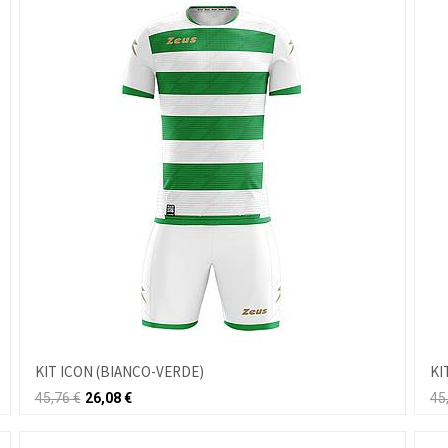
KIT ICON (BIANCO-VERDE)
KI
45,76
€
26,08
€
45