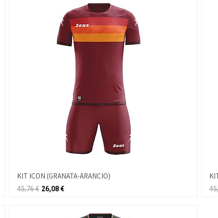
KIT ICON (GRANATA-ARANCIO)
KI
45,76
€
26,08
€
45