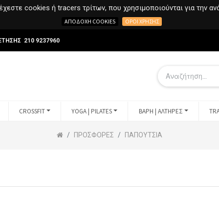
χεστε cookies ή tracers τρίτων, που χρησιμοποιούνται για την α
ΑΠΟΔΟΧΉ COOKIES
ΌΡΟΙ ΧΡΉΣΗΣ
ΕΤΗΣΗΣ 210 9237960
CROSSFIT
YOGA | PILATES
ΒΑΡΗ | ΑΛΤΗΡΕΣ
TRA
ΠΡΟΣΦΟΡΕΣ
ΠΑΠΟΥΤΣΙΑ