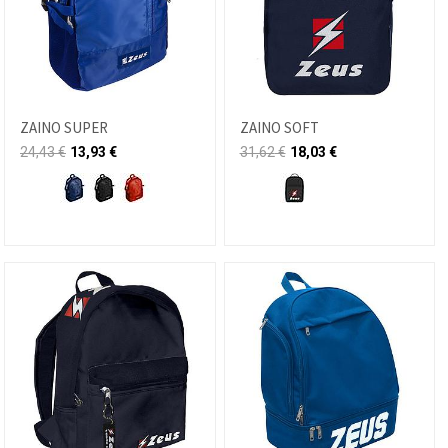
ZAINO SUPER
ZAINO SOFT
24,43
€
13,93
€
31,62
€
18,03
€