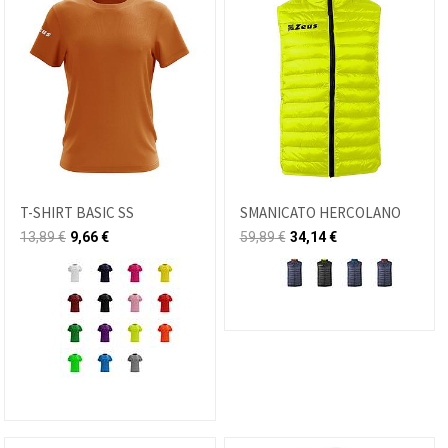
T-SHIRT BASIC SS
SMANICATO HERCOLANO
13,89
€
9,66
€
59,89
€
34,14
€