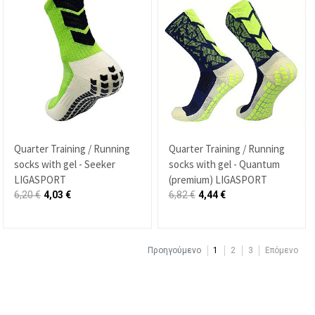
Quarter Training / Running
Quarter Training / Running
socks with gel - Seeker
socks with gel - Quantum
LIGASPORT
(premium) LIGASPORT
6,20
€
4,03
€
6,82
€
4,44
€
Προηγούμενο
1
2
3
Επόμενο