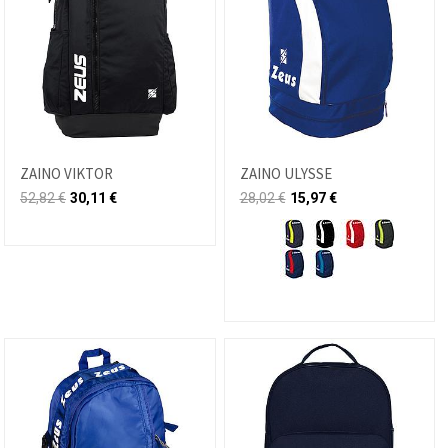
ZAINO VIKTOR
ZAINO ULYSSE
52,82
€
30,11
€
28,02
€
15,97
€