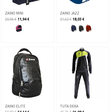
ZAINO MINI
ZAINO JAZZ
20,96
€
11,94
€
31,62
€
18,03
€
ZAINO ELITE
TUTA DEKA