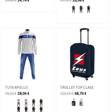
59,89
€
34,14
€
45,76
€
26,08
€
TUTA APOLLO
TROLLEY TOP CLASS
49,23
€
28,06
€
120,53
€
68,70
€