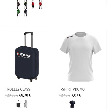
TROLLEY CLASS
T-SHIRT PROMO
120,53
€
68,70
€
12,40
€
7,07
€