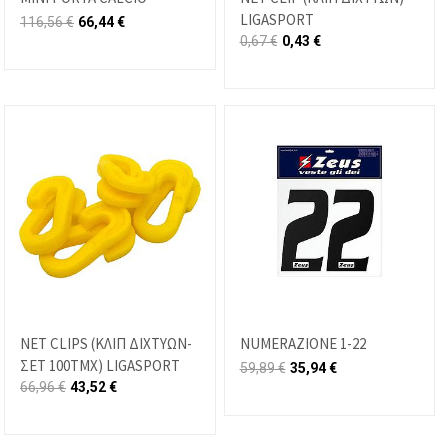
LIGASPORT
116,56
€
66,44
€
0,67
€
0,43
€
NET CLIPS (ΚΛΙΠ ΔΙΧΤΥΩΝ-
NUMERAZIONE 1-22
ΣΕΤ 100ΤΜΧ) LIGASPORT
59,89
€
35,94
€
66,96
€
43,52
€