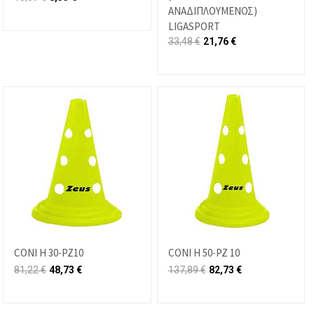
ΑΝΑΔΙΠΛΟΥΜΕΝΟΣ)
LIGASPORT
33,48
€
21,76
€
CONI H 30-PZ10
CONI H 50-PZ 10
81,22
€
48,73
€
137,89
€
82,73
€