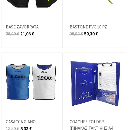
BASE ZAVORRATA
BASTONE PVC 10 PZ
35,09
€
21,06
€
98,83
€
59,30
€
CASACCA GIANO
COACHES FOLDER
(ΠΙΝΑΚΑΣ ΤΑΚΤΙΚΗΣ Α4
13,89
€
8,33
€